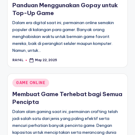
Panduan Menggunakan Gopay untuk
Top-Up Game
Dalam era digital saat ini, permainan online semakin
populer di kalangan para gamer. Banyak orang
menghabiskan waktu untuk bermain game favorit
mereka, baik di perangkat seluler maupun komputer.
Namun, untuk…
RAf4L
May 22, 2025
Posted
by
Posted
GAME ONLINE
in
Membuat Game Terhebat bagi Semua
Pencipta
Dalam alam gaming saat ini, permainan crafting telah
jadi salah satu dari jenis yang paling efektif serta
mencuri perhatian banyak pencinta game. Dengan
kapasitas untuk menciptakan serta merancang dunia