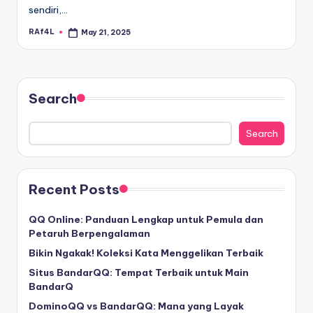
sendiri,…
RAf4L
May 21, 2025
Posted
by
Search
Search
Recent Posts
QQ Online: Panduan Lengkap untuk Pemula dan
Petaruh Berpengalaman
Bikin Ngakak! Koleksi Kata Menggelikan Terbaik
Situs BandarQQ: Tempat Terbaik untuk Main
BandarQ
DominoQQ vs BandarQQ: Mana yang Layak