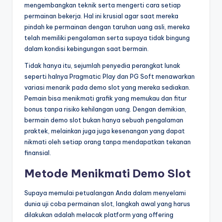
mengembangkan teknik serta mengerti cara setiap
permainan bekerja. Hal ini krusial agar saat mereka
pindah ke permainan dengan taruhan uang asli, mereka
telah memiliki pengalaman serta supaya tidak bingung
dalam kondisi kebingungan saat bermain.
Tidak hanya itu, sejumlah penyedia perangkat lunak
seperti halnya Pragmatic Play dan PG Soft menawarkan
variasi menarik pada demo slot yang mereka sediakan.
Pemain bisa menikmati grafik yang memukau dan fitur
bonus tanpa risiko kehilangan uang. Dengan demikian,
bermain demo slot bukan hanya sebuah pengalaman
praktek, melainkan juga juga kesenangan yang dapat
nikmati oleh setiap orang tanpa mendapatkan tekanan
finansial.
Metode Menikmati Demo Slot
Supaya memulai petualangan Anda dalam menyelami
dunia uji coba permainan slot, langkah awal yang harus
dilakukan adalah melacak platform yang offering