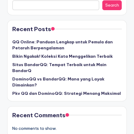
Search
Recent Posts
QQ Online: Panduan Lengkap untuk Pemula dan
Petaruh Berpengalaman
Bikin Ngakak! Koleksi Kata Menggelikan Terbaik
Situs BandarQQ: Tempat Terbaik untuk Main
BandarQ
DominoQQ vs BandarQQ: Mana yang Layak
Dimainkan?
Pkv QQ dan DominoQQ: Strategi Menang Maksimal
Recent Comments
No comments to show.