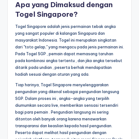
Apa yang Dimaksud dengan
Togel Singapore?
Togel Singapore adalah jenis permainan tebak angka
yang sangat populer di kalangan Singapura dan
masyarakat Indonesia. Togel ini merupakan singkatan
dari "toto gelap," yang mengacu pada jenis permainan ini.
Pada Togel SGP , pemain dapat memasang taruhan
pada kombinasi angka tertentu , dan jika angka tersebut
ditarik pada undian , peserta berhak mendapatkan
hadiah sesuai dengan aturan yang ada.
Tiap harinya, Togel Singapore menyelenggarakan
pengundian yang dikenal sebagai pengundian langsung
SGP. Dalam proses ini , angka-angka yang terpilih
diumumkan secara live, memberikan sensasi tersendiri
bagi para pemain . Pengundian langsung ini sering
ditonton oleh banyak orang karena menawarkan
transparansi dan keaslian kepada hasil pengundian.
Peserta dapat melihat hasil pengundian dengan