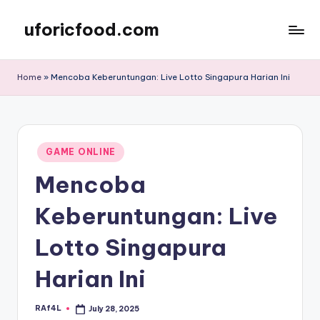
uforicfood.com
Skip
to
content
Home
»
Mencoba Keberuntungan: Live Lotto Singapura Harian Ini
Posted
GAME ONLINE
in
Mencoba
Keberuntungan: Live
Lotto Singapura
Harian Ini
RAf4L
July 28, 2025
Posted