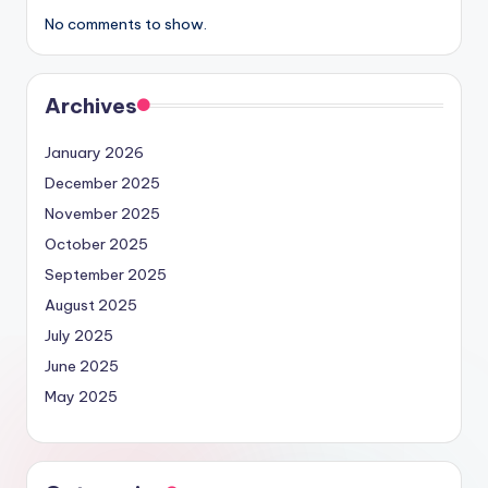
No comments to show.
Archives
January 2026
December 2025
November 2025
October 2025
September 2025
August 2025
July 2025
June 2025
May 2025