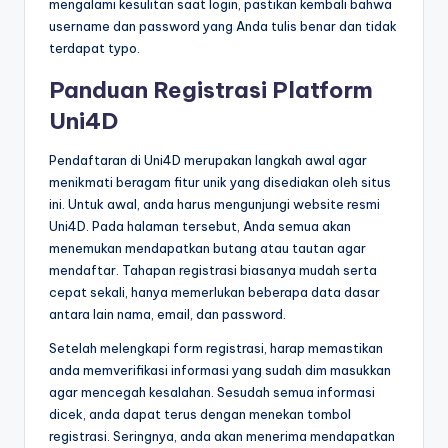
mengalami kesulitan saat login, pastikan kembali bahwa
username dan password yang Anda tulis benar dan tidak
terdapat typo.
Panduan Registrasi Platform
Uni4D
Pendaftaran di Uni4D merupakan langkah awal agar
menikmati beragam fitur unik yang disediakan oleh situs
ini. Untuk awal, anda harus mengunjungi website resmi
Uni4D. Pada halaman tersebut, Anda semua akan
menemukan mendapatkan butang atau tautan agar
mendaftar. Tahapan registrasi biasanya mudah serta
cepat sekali, hanya memerlukan beberapa data dasar
antara lain nama, email, dan password.
Setelah melengkapi form registrasi, harap memastikan
anda memverifikasi informasi yang sudah dim masukkan
agar mencegah kesalahan. Sesudah semua informasi
dicek, anda dapat terus dengan menekan tombol
registrasi. Seringnya, anda akan menerima mendapatkan