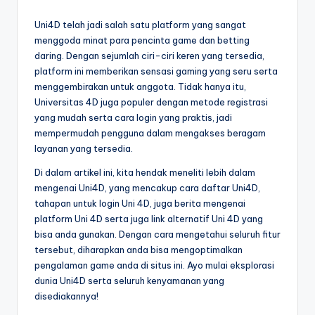
by
Uni4D telah jadi salah satu platform yang sangat
menggoda minat para pencinta game dan betting
daring. Dengan sejumlah ciri-ciri keren yang tersedia,
platform ini memberikan sensasi gaming yang seru serta
menggembirakan untuk anggota. Tidak hanya itu,
Universitas 4D juga populer dengan metode registrasi
yang mudah serta cara login yang praktis, jadi
mempermudah pengguna dalam mengakses beragam
layanan yang tersedia.
Di dalam artikel ini, kita hendak meneliti lebih dalam
mengenai Uni4D, yang mencakup cara daftar Uni4D,
tahapan untuk login Uni 4D, juga berita mengenai
platform Uni 4D serta juga link alternatif Uni 4D yang
bisa anda gunakan. Dengan cara mengetahui seluruh fitur
tersebut, diharapkan anda bisa mengoptimalkan
pengalaman game anda di situs ini. Ayo mulai eksplorasi
dunia Uni4D serta seluruh kenyamanan yang
disediakannya!