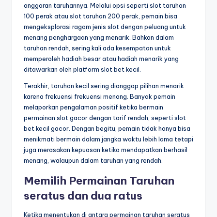
anggaran taruhannya. Melalui opsi seperti slot taruhan
100 perak atau slot taruhan 200 perak, pemain bisa
mengeksplorasi ragam jenis slot dengan peluang untuk
menang penghargaan yang menarik. Bahkan dalam
taruhan rendah, sering kali ada kesempatan untuk
memperoleh hadiah besar atau hadiah menarik yang
ditawarkan oleh platform slot bet kecil.
Terakhir, taruhan kecil sering dianggap pilihan menarik
karena frekuensi frekuensi menang. Banyak pemain
melaporkan pengalaman positif ketika bermain
permainan slot gacor dengan tarif rendah, seperti slot
bet kecil gacor. Dengan begitu, pemain tidak hanya bisa
menikmati bermain dalam jangka waktu lebih lama tetapi
juga merasakan kepuasan ketika mendapatkan berhasil
menang, walaupun dalam taruhan yang rendah.
Memilih Permainan Taruhan
seratus dan dua ratus
Ketika menentukan di antara permainan taruhan seratus