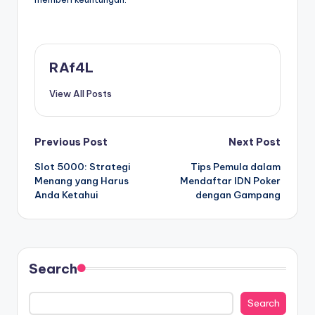
RAf4L
View All Posts
Post
Previous Post
Next Post
Slot 5000: Strategi
Tips Pemula dalam
navigation
Menang yang Harus
Mendaftar IDN Poker
Anda Ketahui
dengan Gampang
Search
Search