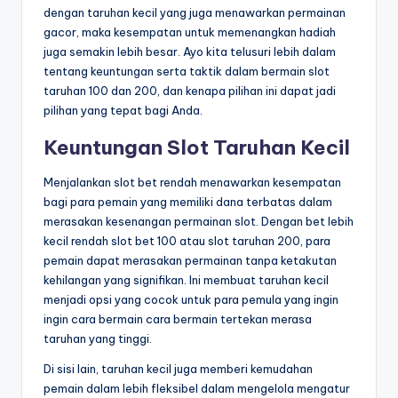
dengan taruhan kecil yang juga menawarkan permainan
gacor, maka kesempatan untuk memenangkan hadiah
juga semakin lebih besar. Ayo kita telusuri lebih dalam
tentang keuntungan serta taktik dalam bermain slot
taruhan 100 dan 200, dan kenapa pilihan ini dapat jadi
pilihan yang tepat bagi Anda.
Keuntungan Slot Taruhan Kecil
Menjalankan slot bet rendah menawarkan kesempatan
bagi para pemain yang memiliki dana terbatas dalam
merasakan kesenangan permainan slot. Dengan bet lebih
kecil rendah slot bet 100 atau slot taruhan 200, para
pemain dapat merasakan permainan tanpa ketakutan
kehilangan yang signifikan. Ini membuat taruhan kecil
menjadi opsi yang cocok untuk para pemula yang ingin
ingin cara bermain cara bermain tertekan merasa
taruhan yang tinggi.
Di sisi lain, taruhan kecil juga memberi kemudahan
pemain dalam lebih fleksibel dalam mengelola mengatur