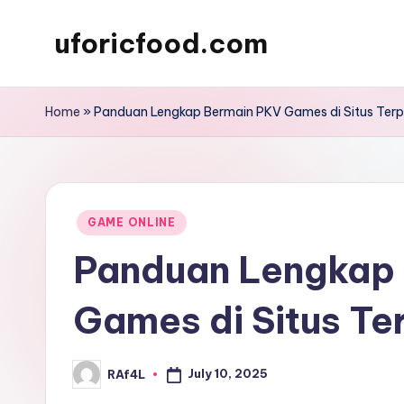
uforicfood.com
Skip
to
content
Home
»
Panduan Lengkap Bermain PKV Games di Situs Ter
Posted
GAME ONLINE
in
Panduan Lengkap
Games di Situs T
July 10, 2025
RAf4L
Posted
by