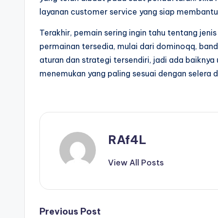
layanan customer service yang siap membantu
Terakhir, pemain sering ingin tahu tentang jen
permainan tersedia, mulai dari dominoqq, band
aturan dan strategi tersendiri, jadi ada baik
menemukan yang paling sesuai dengan selera 
RAf4L
View All Posts
Post
Previous Post