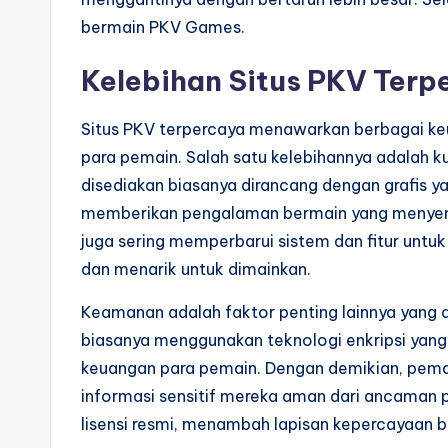
bermain PKV Games.
Kelebihan Situs PKV Terp
Situs PKV terpercaya menawarkan berbagai keu
para pemain. Salah satu kelebihannya adalah k
disediakan biasanya dirancang dengan grafis 
memberikan pengalaman bermain yang menyenan
juga sering memperbarui sistem dan fitur unt
dan menarik untuk dimainkan.
Keamanan adalah faktor penting lainnya yang d
biasanya menggunakan teknologi enkripsi yang 
keuangan para pemain. Dengan demikian, pema
informasi sensitif mereka aman dari ancaman piha
lisensi resmi, menambah lapisan kepercayaan b