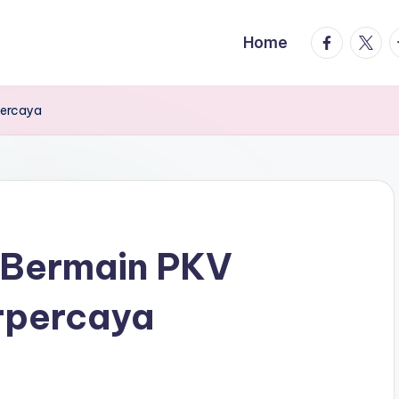
facebook.
twitte
t
Home
percaya
 Bermain PKV
erpercaya