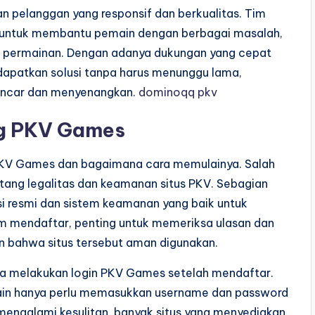
an pelanggan yang responsif dan berkualitas. Tim
7 untuk membantu pemain dengan berbagai masalah,
ama permainan. Dengan adanya dukungan yang cepat
apatkan solusi tanpa harus menunggu lama,
ancar dan menyenangkan.
dominoqq pkv
g PKV Games
PKV Games dan bagaimana cara memulainya. Salah
tang legalitas dan keamanan situs PKV. Sebagian
nsi resmi dan sistem keamanan yang baik untuk
um mendaftar, penting untuk memeriksa ulasan dan
n bahwa situs tersebut aman digunakan.
ara melakukan login PKV Games setelah mendaftar.
ain hanya perlu memasukkan username dan password
 mengalami kesulitan, banyak situs yang menyediakan