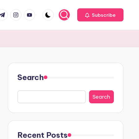
com
r.com
.me
instagram.com
youtube.com
Subscribe
Search
Search
Recent Posts