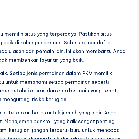
 memilih situs yang terpercaya. Pastikan situs
ang baik di kalangan pemain. Sebelum mendaftar,
aca ulasan dari pemain lain. Ini akan membantu Anda
idak memberikan layanan yang baik.
ik. Setiap jenis permainan dalam PKV memiliki
ktu untuk memahami setiap permainan seperti
 mengetahui aturan dan cara bermain yang tepat,
mengurangi risiko kerugian.
in. Tetapkan batas untuk jumlah yang ingin Anda
t. Manajemen bankroll yang baik sangat penting
lami kerugian, jangan terburu-buru untuk mencoba
lalu bermain dengan bijak dan nikmati pengalaman