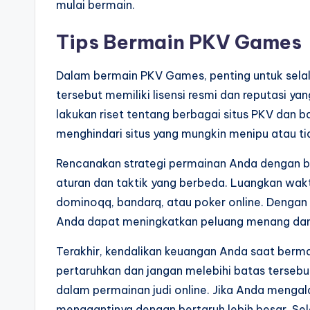
mulai bermain.
Tips Bermain PKV Games
Dalam bermain PKV Games, penting untuk selalu
tersebut memiliki lisensi resmi dan reputasi y
lakukan riset tentang berbagai situs PKV dan b
menghindari situs yang mungkin menipu atau t
Rencanakan strategi permainan Anda dengan ba
aturan dan taktik yang berbeda. Luangkan wa
dominoqq, bandarq, atau poker online. Dengan
Anda dapat meningkatkan peluang menang dan 
Terakhir, kendalikan keuangan Anda saat berma
pertaruhkan dan jangan melebihi batas tersebu
dalam permainan judi online. Jika Anda menga
menggantinya dengan bertaruh lebih besar. Se