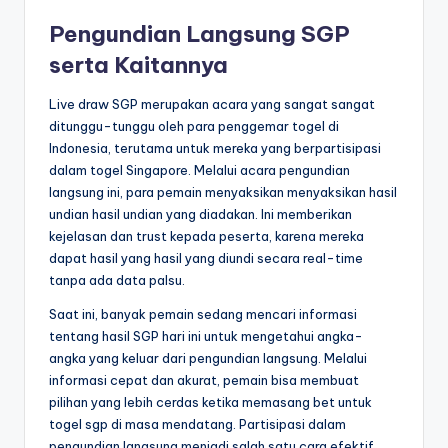
Pengundian Langsung SGP
serta Kaitannya
Live draw SGP merupakan acara yang sangat sangat
ditunggu-tunggu oleh para penggemar togel di
Indonesia, terutama untuk mereka yang berpartisipasi
dalam togel Singapore. Melalui acara pengundian
langsung ini, para pemain menyaksikan menyaksikan hasil
undian hasil undian yang diadakan. Ini memberikan
kejelasan dan trust kepada peserta, karena mereka
dapat hasil yang hasil yang diundi secara real-time
tanpa ada data palsu.
Saat ini, banyak pemain sedang mencari informasi
tentang hasil SGP hari ini untuk mengetahui angka-
angka yang keluar dari pengundian langsung. Melalui
informasi cepat dan akurat, pemain bisa membuat
pilihan yang lebih cerdas ketika memasang bet untuk
togel sgp di masa mendatang. Partisipasi dalam
pengundian langsung menjadi salah satu cara efektif