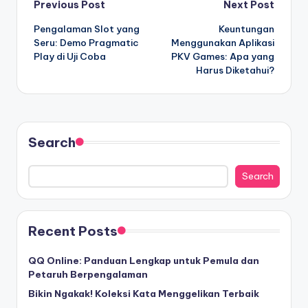
Post
Previous Post
Next Post
Pengalaman Slot yang
Keuntungan
navigation
Seru: Demo Pragmatic
Menggunakan Aplikasi
Play di Uji Coba
PKV Games: Apa yang
Harus Diketahui?
Search
Search
Recent Posts
QQ Online: Panduan Lengkap untuk Pemula dan
Petaruh Berpengalaman
Bikin Ngakak! Koleksi Kata Menggelikan Terbaik