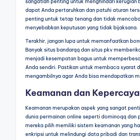
sangatlah penting untuk menghindari kerugian 
dapat Anda pertaruhkan dan patuhi aturan ters
penting untuk tetap tenang dan tidak mencoba 
menyebabkan keputusan yang tidak bijaksana.
Terakhir, jangan lupa untuk memanfaatkan bonu
Banyak situs bandarqq dan situs pkv memberika
menjadi kesempatan bagus untuk memperbesar
Anda sendiri. Pastikan untuk membaca syarat 
mengambilnya agar Anda bisa mendapatkan m
Keamanan dan Kepercaya
Keamanan merupakan aspek yang sangat pentin
dunia permainan online seperti dominoqq dan 
mereka pilih memiliki sistem keamanan yang ha
enkripsi untuk melindungi data pribadi dan trans