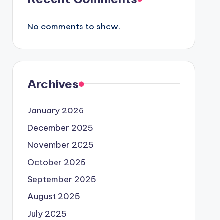
No comments to show.
Archives
January 2026
December 2025
November 2025
October 2025
September 2025
August 2025
July 2025