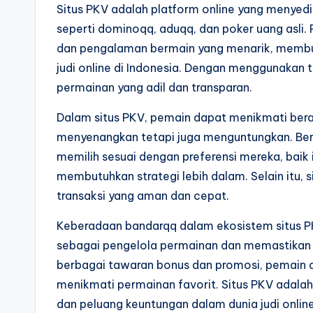
Situs PKV adalah platform online yang menyedi
seperti dominoqq, aduqq, dan poker uang asli
dan pengalaman bermain yang menarik, membu
judi online di Indonesia. Dengan menggunakan t
permainan yang adil dan transparan.
Dalam situs PKV, pemain dapat menikmati bera
menyenangkan tetapi juga menguntungkan. Ber
memilih sesuai dengan preferensi mereka, bai
membutuhkan strategi lebih dalam. Selain itu, 
transaksi yang aman dan cepat.
Keberadaan bandarqq dalam ekosistem situs PK
sebagai pengelola permainan dan memastikan 
berbagai tawaran bonus dan promosi, pemain
menikmati permainan favorit. Situs PKV adal
dan peluang keuntungan dalam dunia judi online