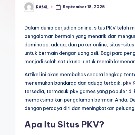
September 18, 2025
RAf4L
Posted
by
Dalam dunia perjudian online, situs PKV telah 
pengalaman bermain yang menarik dan mengunt
dominoqq, aduqq, dan poker online, situs-sit
untuk bermain dengan uang asli. Bagi para pe
menjadi salah satu kunci untuk meraih kemen
Artikel ini akan membahas secara lengkap ten
menemukan bandarqq dan aduqq terbaik.
pkv
K
tersedia, termasuk pkv games yang populer di k
memaksimalkan pengalaman bermain Anda. Den
dengan percaya diri dan meningkatkan peluan
Apa Itu Situs PKV?