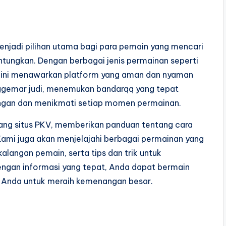
menjadi pilihan utama bagi para pemain yang mencari
ungkan. Dengan berbagai jenis permainan seperti
us ini menawarkan platform yang aman dan nyaman
nggemar judi, menemukan bandarqq yang tepat
angan dan menikmati setiap momen permainan.
tang situs PKV, memberikan panduan tentang cara
ami juga akan menjelajahi berbagai permainan yang
alangan pemain, serta tips dan trik untuk
gan informasi yang tepat, Anda dapat bermain
g Anda untuk meraih kemenangan besar.