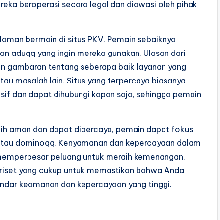
reka beroperasi secara legal dan diawasi oleh pihak
aman bermain di situs PKV. Pemain sebaiknya
an aduqq yang ingin mereka gunakan. Ulasan dari
n gambaran tentang seberapa baik layanan yang
au masalah lain. Situs yang terpercaya biasanya
sif dan dapat dihubungi kapan saja, sehingga pemain
lih aman dan dapat dipercaya, pemain dapat fokus
e atau dominoqq. Kenyamanan dan kepercayaan dalam
memperbesar peluang untuk meraih kemenangan.
 riset yang cukup untuk memastikan bahwa Anda
ndar keamanan dan kepercayaan yang tinggi.