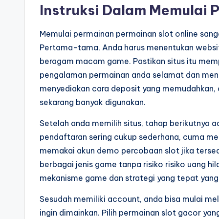
Instruksi Dalam Memulai 
Memulai permainan permainan slot online sangat
Pertama-tama, Anda harus menentukan websi
beragam macam game. Pastikan situs itu mempu
pengalaman permainan anda selamat dan menye
menyediakan cara deposit yang memudahkan, c
sekarang banyak digunakan.
Setelah anda memilih situs, tahap berikutnya 
pendaftaran sering cukup sederhana, cuma me
memakai akun demo percobaan slot jika tersed
berbagai jenis game tanpa risiko risiko uang 
mekanisme game dan strategi yang tepat yan
Sesudah memiliki account, anda bisa mulai m
ingin dimainkan. Pilih permainan slot gacor ya