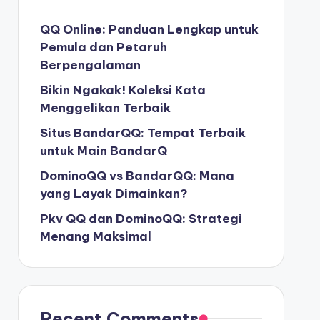
QQ Online: Panduan Lengkap untuk
Pemula dan Petaruh
Berpengalaman
Bikin Ngakak! Koleksi Kata
Menggelikan Terbaik
Situs BandarQQ: Tempat Terbaik
untuk Main BandarQ
DominoQQ vs BandarQQ: Mana
yang Layak Dimainkan?
Pkv QQ dan DominoQQ: Strategi
Menang Maksimal
Recent Comments