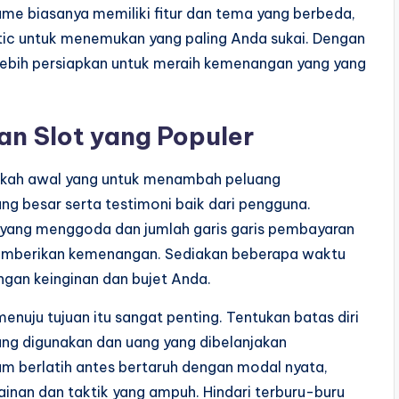
e biasanya memiliki fitur dan tema yang berbeda,
tic untuk menemukan yang paling Anda sukai. Dengan
 lebih persiapkan untuk meraih kemenangan yang yang
an Slot yang Populer
ngkah awal yang untuk menambah peluang
g besar serta testimoni baik dari pengguna.
s yang menggoda dan jumlah garis garis pembayaran
 memberikan kemenangan. Sediakan beberapa waktu
ngan keinginan dan bujet Anda.
enuju tujuan itu sangat penting. Tentukan batas diri
yang digunakan dan uang yang dibelanjakan
lam berlatih antes bertaruh dengan modal nyata,
nan dan taktik yang ampuh. Hindari terburu-buru