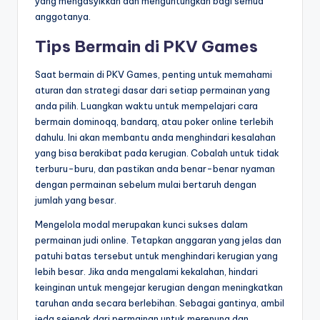
yang mengasyikkan dan menguntungkan bagi semua
anggotanya.
Tips Bermain di PKV Games
Saat bermain di PKV Games, penting untuk memahami
aturan dan strategi dasar dari setiap permainan yang
anda pilih. Luangkan waktu untuk mempelajari cara
bermain dominoqq, bandarq, atau poker online terlebih
dahulu. Ini akan membantu anda menghindari kesalahan
yang bisa berakibat pada kerugian. Cobalah untuk tidak
terburu-buru, dan pastikan anda benar-benar nyaman
dengan permainan sebelum mulai bertaruh dengan
jumlah yang besar.
Mengelola modal merupakan kunci sukses dalam
permainan judi online. Tetapkan anggaran yang jelas dan
patuhi batas tersebut untuk menghindari kerugian yang
lebih besar. Jika anda mengalami kekalahan, hindari
keinginan untuk mengejar kerugian dengan meningkatkan
taruhan anda secara berlebihan. Sebagai gantinya, ambil
jeda sejenak dari permainan untuk merenung dan