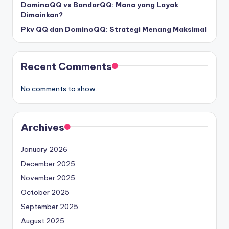
DominoQQ vs BandarQQ: Mana yang Layak
Dimainkan?
Pkv QQ dan DominoQQ: Strategi Menang Maksimal
Recent Comments
No comments to show.
Archives
January 2026
December 2025
November 2025
October 2025
September 2025
August 2025