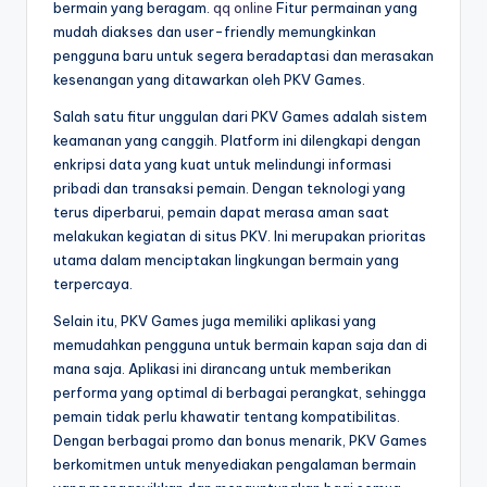
bermain yang beragam.
qq online
Fitur permainan yang
mudah diakses dan user-friendly memungkinkan
pengguna baru untuk segera beradaptasi dan merasakan
kesenangan yang ditawarkan oleh PKV Games.
Salah satu fitur unggulan dari PKV Games adalah sistem
keamanan yang canggih. Platform ini dilengkapi dengan
enkripsi data yang kuat untuk melindungi informasi
pribadi dan transaksi pemain. Dengan teknologi yang
terus diperbarui, pemain dapat merasa aman saat
melakukan kegiatan di situs PKV. Ini merupakan prioritas
utama dalam menciptakan lingkungan bermain yang
terpercaya.
Selain itu, PKV Games juga memiliki aplikasi yang
memudahkan pengguna untuk bermain kapan saja dan di
mana saja. Aplikasi ini dirancang untuk memberikan
performa yang optimal di berbagai perangkat, sehingga
pemain tidak perlu khawatir tentang kompatibilitas.
Dengan berbagai promo dan bonus menarik, PKV Games
berkomitmen untuk menyediakan pengalaman bermain