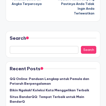
Angka Terpercaya
Pastinya Anda Tidak
Ingin Anda
Terlewatkan
Search
Search
Recent Posts
QQ Online: Panduan Lengkap untuk Pemula dan
Petaruh Berpengalaman
Bikin Ngakak! Koleksi Kata Menggelikan Terbaik
Situs BandarQQ: Tempat Terbaik untuk Main
BandarQ