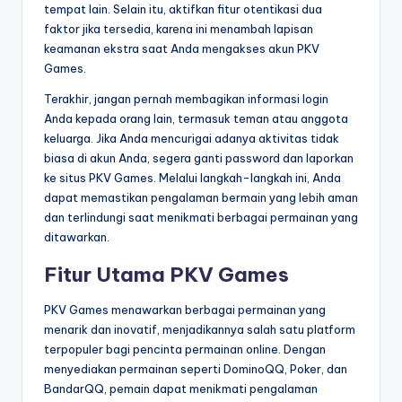
tempat lain. Selain itu, aktifkan fitur otentikasi dua
faktor jika tersedia, karena ini menambah lapisan
keamanan ekstra saat Anda mengakses akun PKV
Games.
Terakhir, jangan pernah membagikan informasi login
Anda kepada orang lain, termasuk teman atau anggota
keluarga. Jika Anda mencurigai adanya aktivitas tidak
biasa di akun Anda, segera ganti password dan laporkan
ke situs PKV Games. Melalui langkah-langkah ini, Anda
dapat memastikan pengalaman bermain yang lebih aman
dan terlindungi saat menikmati berbagai permainan yang
ditawarkan.
Fitur Utama PKV Games
PKV Games menawarkan berbagai permainan yang
menarik dan inovatif, menjadikannya salah satu platform
terpopuler bagi pencinta permainan online. Dengan
menyediakan permainan seperti DominoQQ, Poker, dan
BandarQQ, pemain dapat menikmati pengalaman