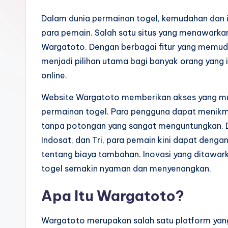
Dalam dunia permainan togel, kemudahan dan i
para pemain. Salah satu situs yang menawark
Wargatoto. Dengan berbagai fitur yang memud
menjadi pilihan utama bagi banyak orang yang
online.
Website Wargatoto memberikan akses yang mu
permainan togel. Para pengguna dapat menikmat
tanpa potongan yang sangat menguntungkan. D
Indosat, dan Tri, para pemain kini dapat deng
tentang biaya tambahan. Inovasi yang ditawa
togel semakin nyaman dan menyenangkan.
Apa Itu Wargatoto?
Wargatoto merupakan salah satu platform yan