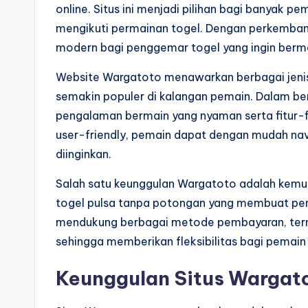
online. Situs ini menjadi pilihan bagi banyak
mengikuti permainan togel. Dengan perkembang
modern bagi penggemar togel yang ingin berma
Website Wargatoto menawarkan berbagai jenis 
semakin populer di kalangan pemain. Dalam ber
pengalaman bermain yang nyaman serta fitur-f
user-friendly, pemain dapat dengan mudah na
diinginkan.
Salah satu keunggulan Wargatoto adalah kemud
togel pulsa tanpa potongan yang membuat pemai
mendukung berbagai metode pembayaran, termas
sehingga memberikan fleksibilitas bagi pemai
Keunggulan Situs Wargat