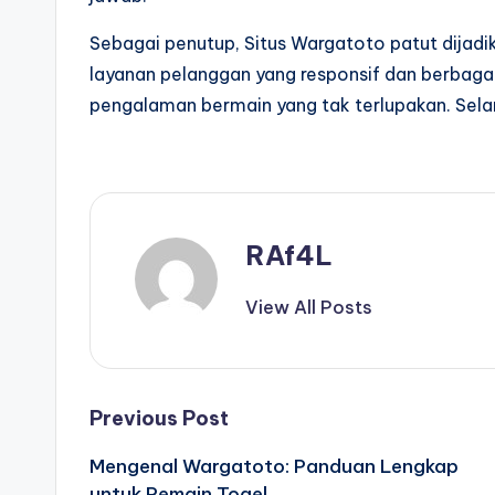
Sebagai penutup, Situs Wargatoto patut dijadi
layanan pelanggan yang responsif dan berbag
pengalaman bermain yang tak terlupakan. Sel
RAf4L
View All Posts
Post
Previous Post
Mengenal Wargatoto: Panduan Lengkap
navigation
untuk Pemain Togel