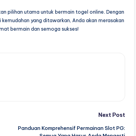
kan pilihan utama untuk bermain togel online. Dengan
ai kemudahan yang ditawarkan, Anda akan merasakan
amat bermain dan semoga sukses!
Next Post
Panduan Komprehensif Permainan Slot PG:
Semua Yang Harus Anda Mengerti