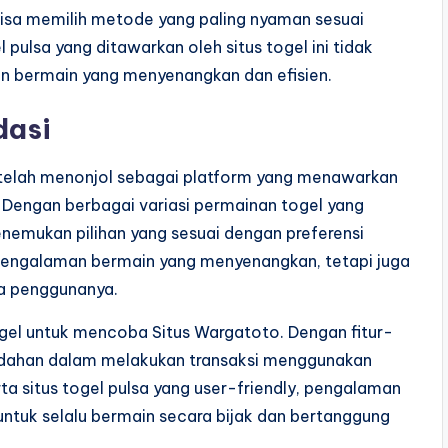
 bisa memilih metode yang paling nyaman sesuai
pulsa yang ditawarkan oleh situs togel ini tidak
an bermain yang menyenangkan dan efisien.
dasi
o telah menonjol sebagai platform yang menawarkan
 Dengan berbagai variasi permainan togel yang
emukan pilihan yang sesuai dengan preferensi
pengalaman bermain yang menyenangkan, tetapi juga
a penggunanya.
gel untuk mencoba Situs Wargatoto. Dengan fitur-
mudahan dalam melakukan transaksi menggunakan
erta situs togel pulsa yang user-friendly, pengalaman
ntuk selalu bermain secara bijak dan bertanggung