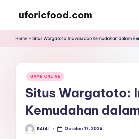
uforicfood.com
Skip
to
content
Home
»
Situs Wargatoto: Inovasi dan Kemudahan dalam Be
Posted
GAME ONLINE
in
Situs Wargatoto: 
Kemudahan dalam
October 17, 2025
RAf4L
Posted
by