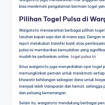
bisa menikmati pengalaman bermain togel ya
Pilihan Togel Pulsa di Wa
Wargatoto menawarkan berbagai pilihan toge
taruhan kapan saja dan di mana saja. Dengan m
repot melakukan transfer bank atau pembayar
pulsa ini memberikan kemudahan yang signifika
mudah ke perbankan online.
togel pulsa tri
Situs wargatoto juga menyediakan opsi togel p
memungkinkan pemain untuk menikmati setiap n
khawatir kehilangan sebagian dana untuk biaya
menjadi lebih transparan dan hemat, sehingga
dan peluang kemenangan.
Selain itu, wargatoto mendukung berbagai peny