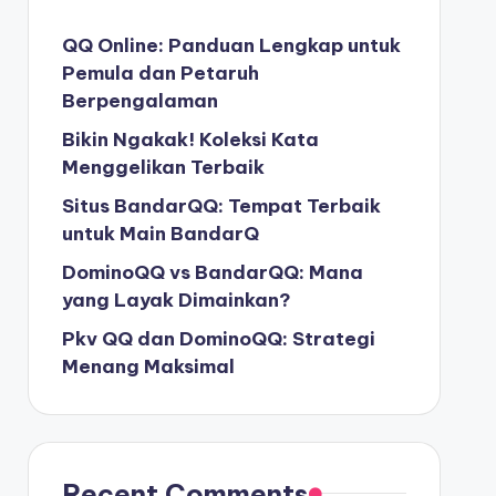
QQ Online: Panduan Lengkap untuk
Pemula dan Petaruh
Berpengalaman
Bikin Ngakak! Koleksi Kata
Menggelikan Terbaik
Situs BandarQQ: Tempat Terbaik
untuk Main BandarQ
DominoQQ vs BandarQQ: Mana
yang Layak Dimainkan?
Pkv QQ dan DominoQQ: Strategi
Menang Maksimal
Recent Comments