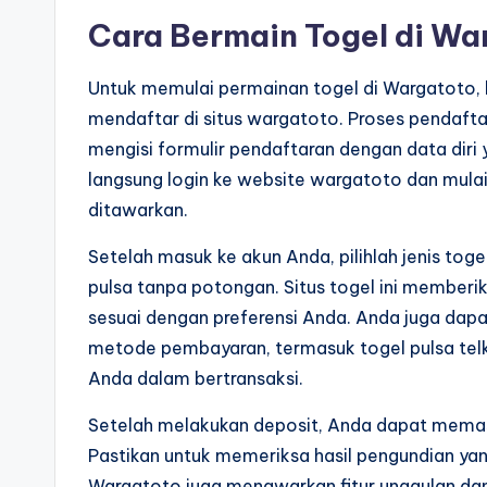
Cara Bermain Togel di Wa
Untuk memulai permainan togel di Wargatoto, 
mendaftar di situs wargatoto. Proses pendaft
mengisi formulir pendaftaran dengan data diri 
langsung login ke website wargatoto dan mulai
ditawarkan.
Setelah masuk ke akun Anda, pilihlah jenis toge
pulsa tanpa potongan. Situs togel ini memberi
sesuai dengan preferensi Anda. Anda juga da
metode pembayaran, termasuk togel pulsa telk
Anda dalam bertransaksi.
Setelah melakukan deposit, Anda dapat memasa
Pastikan untuk memeriksa hasil pengundian yan
Wargatoto juga menawarkan fitur unggulan da