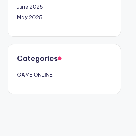
June 2025
May 2025
Categories
GAME ONLINE