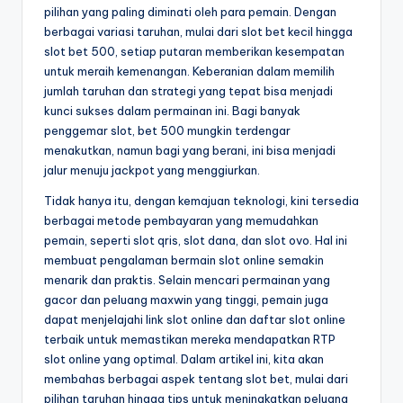
pilihan yang paling diminati oleh para pemain. Dengan
berbagai variasi taruhan, mulai dari slot bet kecil hingga
slot bet 500, setiap putaran memberikan kesempatan
untuk meraih kemenangan. Keberanian dalam memilih
jumlah taruhan dan strategi yang tepat bisa menjadi
kunci sukses dalam permainan ini. Bagi banyak
penggemar slot, bet 500 mungkin terdengar
menakutkan, namun bagi yang berani, ini bisa menjadi
jalur menuju jackpot yang menggiurkan.
Tidak hanya itu, dengan kemajuan teknologi, kini tersedia
berbagai metode pembayaran yang memudahkan
pemain, seperti slot qris, slot dana, dan slot ovo. Hal ini
membuat pengalaman bermain slot online semakin
menarik dan praktis. Selain mencari permainan yang
gacor dan peluang maxwin yang tinggi, pemain juga
dapat menjelajahi link slot online dan daftar slot online
terbaik untuk memastikan mereka mendapatkan RTP
slot online yang optimal. Dalam artikel ini, kita akan
membahas berbagai aspek tentang slot bet, mulai dari
pilihan taruhan hingga tips untuk meningkatkan peluang