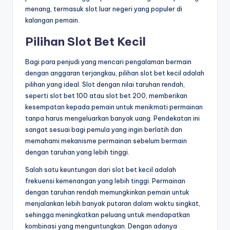
menang, termasuk slot luar negeri yang populer di
kalangan pemain.
Pilihan Slot Bet Kecil
Bagi para penjudi yang mencari pengalaman bermain
dengan anggaran terjangkau, pilihan slot bet kecil adalah
pilihan yang ideal. Slot dengan nilai taruhan rendah,
seperti slot bet 100 atau slot bet 200, memberikan
kesempatan kepada pemain untuk menikmati permainan
tanpa harus mengeluarkan banyak uang. Pendekatan ini
sangat sesuai bagi pemula yang ingin berlatih dan
memahami mekanisme permainan sebelum bermain
dengan taruhan yang lebih tinggi.
Salah satu keuntungan dari slot bet kecil adalah
frekuensi kemenangan yang lebih tinggi. Permainan
dengan taruhan rendah memungkinkan pemain untuk
menjalankan lebih banyak putaran dalam waktu singkat,
sehingga meningkatkan peluang untuk mendapatkan
kombinasi yang menguntungkan. Dengan adanya