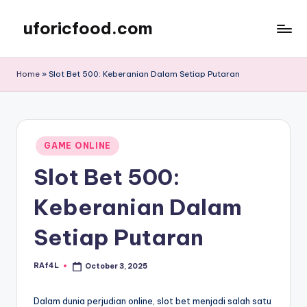
uforicfood.com
Skip
to
content
Home
»
Slot Bet 500: Keberanian Dalam Setiap Putaran
Posted
GAME ONLINE
in
Slot Bet 500:
Keberanian Dalam
Setiap Putaran
RAf4L
October 3, 2025
Posted
by
Dalam dunia perjudian online, slot bet menjadi salah satu