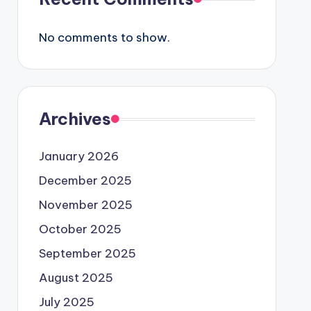
No comments to show.
Archives
January 2026
December 2025
November 2025
October 2025
September 2025
August 2025
July 2025