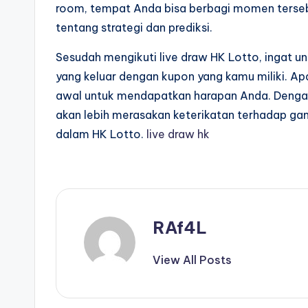
room, tempat Anda bisa berbagi momen terseb
tentang strategi dan prediksi.
Sesudah mengikuti live draw HK Lotto, ingat u
yang keluar dengan kupon yang kamu miliki. Ap
awal untuk mendapatkan harapan Anda. Dengan 
akan lebih merasakan keterikatan terhadap g
dalam HK Lotto.
live draw hk
RAf4L
View All Posts