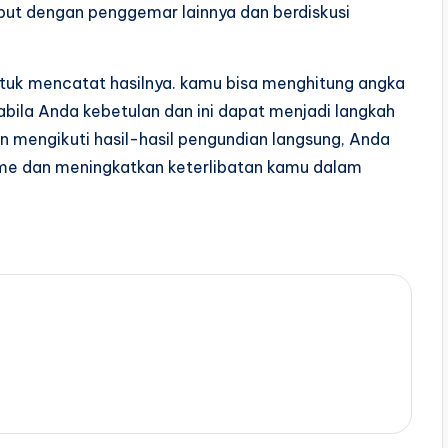
ut dengan penggemar lainnya dan berdiskusi
ntuk mencatat hasilnya. kamu bisa menghitung angka
abila Anda kebetulan dan ini dapat menjadi langkah
mengikuti hasil-hasil pengundian langsung, Anda
ame dan meningkatkan keterlibatan kamu dalam