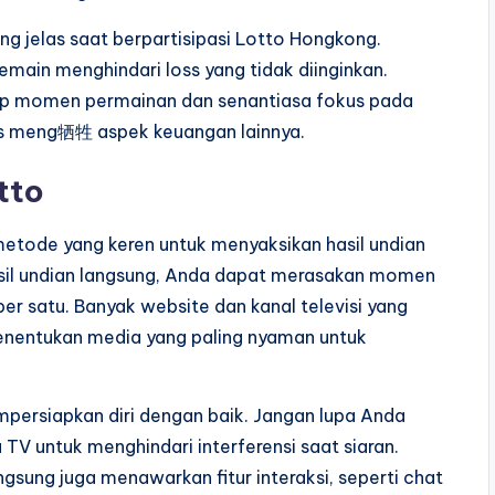
ang jelas saat berpartisipasi Lotto Hongkong.
ain menghindari loss yang tidak diinginkan.
ap momen permainan dan senantiasa fokus pada
rus meng牺牲 aspek keuangan lainnya.
tto
etode yang keren untuk menyaksikan hasil undian
sil undian langsung, Anda dapat merasakan momen
r satu. Banyak website dan kanal televisi yang
enentukan media yang paling nyaman untuk
mpersiapkan diri dengan baik. Jangan lupa Anda
 TV untuk menghindari interferensi saat siaran.
gsung juga menawarkan fitur interaksi, seperti chat