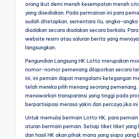
orang ikut demi meraih kesempatan meraih cit
yang disediakan. Pada permainan ini para pema
sudah ditetapkan, sementara itu, angka-angka 
diadakan secara diadakan secara berkala. Para
website resmi atau saluran berita yang menaya
langsungkan.
Pengundian Langsung HK Lotto merupakan mome
nomor-nomor pemenang dilaporkan secara lang
ini, ini pemain dapat mengalami ketegangan m
telah mereka pilih menang seorang pemenang. S
menawarkan transparansi yang tinggi pada pros
berpartisipasi merasa yakin dan percaya jika ini
Untuk memulai bermain Lotto HK, para pemai
aturan bermain pemain. Setiap tiket tiket yang 
dan hasil HK akan pihak mana yang siapa yang