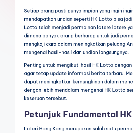
Setiap orang pasti punya impian yang ingin ingi
mendapatkan undian seperti HK Lotto bisa jadi
Lotto telah menjadi permainan lotere lotere ya
dimana banyak orang berharap untuk jadi pemen
mengkaji cara dalam meningkatkan peluang Anda
mengenai hasil-hasil dan undian langsungnya.
Penting untuk mengikuti hasil HK Lotto dengan
agar tetap update informasi berita terbaru. M
dapat meningkatkan kemungkinan dalam menca
dengan lebih mendalam mengenai HK Lotto ser
keseruan tersebut.
Petunjuk Fundamental HK
Loteri Hong Kong merupakan salah satu permai