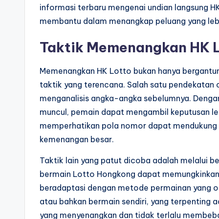
informasi terbaru mengenai undian langsung H
membantu dalam menangkap peluang yang lebih
Taktik Memenangkan HK 
Memenangkan HK Lotto bukan hanya bergantun
taktik yang terencana. Salah satu pendekatan 
menganalisis angka-angka sebelumnya. Denga
muncul, pemain dapat mengambil keputusan lebih
memperhatikan pola nomor dapat mendukung
kemenangan besar.
Taktik lain yang patut dicoba adalah melalui be
bermain Lotto Hongkong dapat memungkinkan 
beradaptasi dengan metode permainan yang opt
atau bahkan bermain sendiri, yang terpenting a
yang menyenangkan dan tidak terlalu membeba