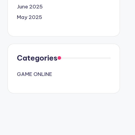
June 2025
May 2025
Categories
GAME ONLINE