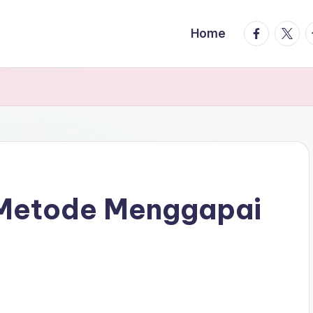
facebook.
twitte
t
Home
 Metode Menggapai