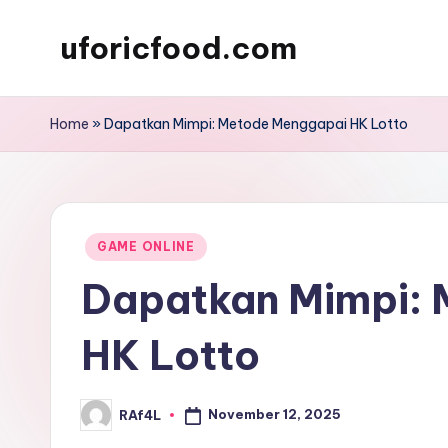
uforicfood.com
Skip
to
content
Home
»
Dapatkan Mimpi: Metode Menggapai HK Lotto
Posted
GAME ONLINE
in
Dapatkan Mimpi:
HK Lotto
November 12, 2025
RAf4L
Posted
by