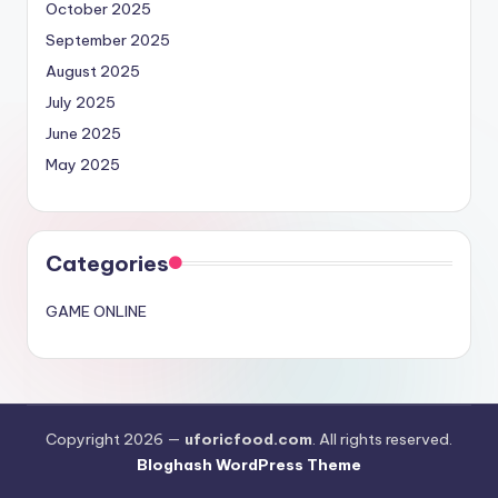
October 2025
September 2025
August 2025
July 2025
June 2025
May 2025
Categories
GAME ONLINE
Copyright 2026 —
uforicfood.com
. All rights reserved.
Bloghash WordPress Theme