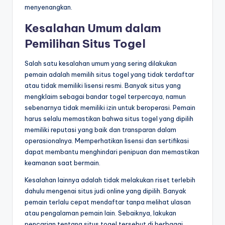
menyenangkan.
Kesalahan Umum dalam
Pemilihan Situs Togel
Salah satu kesalahan umum yang sering dilakukan
pemain adalah memilih situs togel yang tidak terdaftar
atau tidak memiliki lisensi resmi. Banyak situs yang
mengklaim sebagai bandar togel terpercaya, namun
sebenarnya tidak memiliki izin untuk beroperasi. Pemain
harus selalu memastikan bahwa situs togel yang dipilih
memiliki reputasi yang baik dan transparan dalam
operasionalnya. Memperhatikan lisensi dan sertifikasi
dapat membantu menghindari penipuan dan memastikan
keamanan saat bermain.
Kesalahan lainnya adalah tidak melakukan riset terlebih
dahulu mengenai situs judi online yang dipilih. Banyak
pemain terlalu cepat mendaftar tanpa melihat ulasan
atau pengalaman pemain lain. Sebaiknya, lakukan
pencarian tentang situs togel tersebut di berbagai