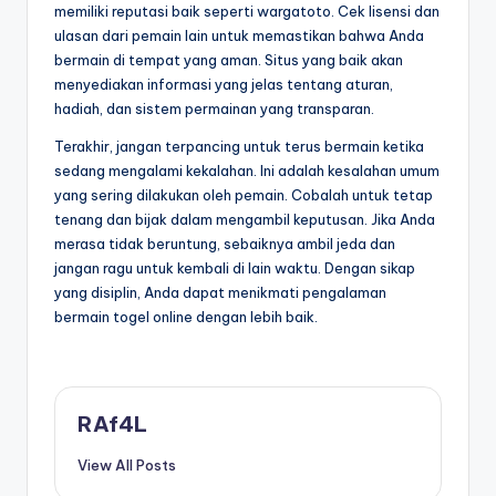
memiliki reputasi baik seperti wargatoto. Cek lisensi dan
ulasan dari pemain lain untuk memastikan bahwa Anda
bermain di tempat yang aman. Situs yang baik akan
menyediakan informasi yang jelas tentang aturan,
hadiah, dan sistem permainan yang transparan.
Terakhir, jangan terpancing untuk terus bermain ketika
sedang mengalami kekalahan. Ini adalah kesalahan umum
yang sering dilakukan oleh pemain. Cobalah untuk tetap
tenang dan bijak dalam mengambil keputusan. Jika Anda
merasa tidak beruntung, sebaiknya ambil jeda dan
jangan ragu untuk kembali di lain waktu. Dengan sikap
yang disiplin, Anda dapat menikmati pengalaman
bermain togel online dengan lebih baik.
RAf4L
View All Posts