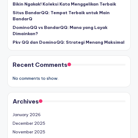
Bikin Ngakak! Koleksi Kata Menggelikan Terbaik
Situs BandarQQ: Tempat Terbaik untuk Main
BandarQ
DominoQQ vs BandarQQ: Mana yang Layak
Dimainkan?
Pkv QQ dan DominoQQ: Strategi Menang Maksimal
Recent Comments
No comments to show.
Archives
January 2026
December 2025
November 2025