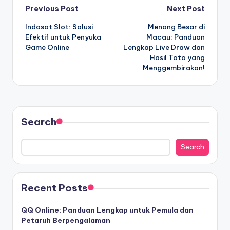
Post
Previous Post
Next Post
Indosat Slot: Solusi
Menang Besar di
navigation
Efektif untuk Penyuka
Macau: Panduan
Game Online
Lengkap Live Draw dan
Hasil Toto yang
Menggembirakan!
Search
Search
Recent Posts
QQ Online: Panduan Lengkap untuk Pemula dan
Petaruh Berpengalaman