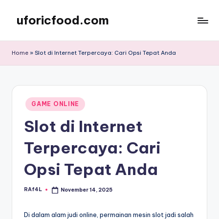
uforicfood.com
Skip
to
content
Home
»
Slot di Internet Terpercaya: Cari Opsi Tepat Anda
Posted
GAME ONLINE
in
Slot di Internet
Terpercaya: Cari
Opsi Tepat Anda
RAf4L
November 14, 2025
Posted
by
Di dalam alam judi online, permainan mesin slot jadi salah