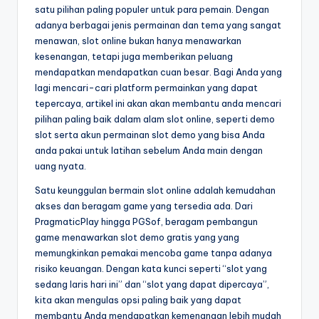
satu pilihan paling populer untuk para pemain. Dengan
adanya berbagai jenis permainan dan tema yang sangat
menawan, slot online bukan hanya menawarkan
kesenangan, tetapi juga memberikan peluang
mendapatkan mendapatkan cuan besar. Bagi Anda yang
lagi mencari-cari platform permainkan yang dapat
tepercaya, artikel ini akan akan membantu anda mencari
pilihan paling baik dalam alam slot online, seperti demo
slot serta akun permainan slot demo yang bisa Anda
anda pakai untuk latihan sebelum Anda main dengan
uang nyata.
Satu keunggulan bermain slot online adalah kemudahan
akses dan beragam game yang tersedia ada. Dari
PragmaticPlay hingga PGSof, beragam pembangun
game menawarkan slot demo gratis yang yang
memungkinkan pemakai mencoba game tanpa adanya
risiko keuangan. Dengan kata kunci seperti “slot yang
sedang laris hari ini” dan “slot yang dapat dipercaya”,
kita akan mengulas opsi paling baik yang dapat
membantu Anda mendapatkan kemenangan lebih mudah