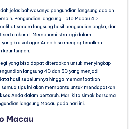
udah jelas bahwasanya pengundian langsung adalah
pemain. Pengundian langsung Toto Macau 4D
lihat secara langsung hasil pengundian angka, dan
t serta akurat. Memahami strategi dalam
l yang krusial agar Anda bisa mengoptimalkan
 keuntungan.
rategi yang bisa dapat diterapkan untuk menyingkap
engundian langsung 4D dan 5D yang menjadi
 data hasil sebelumnya hingga memanfaatkan
, semua tips ini akan membantu untuk mendapatkan
ukses Anda dalam bertaruh. Mari kita simak bersama
undian langsung Macau pada hari ini.
to Macau