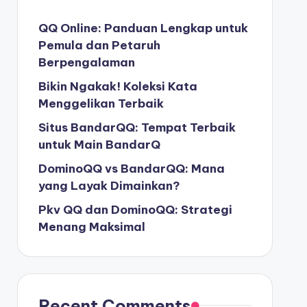
QQ Online: Panduan Lengkap untuk
Pemula dan Petaruh
Berpengalaman
Bikin Ngakak! Koleksi Kata
Menggelikan Terbaik
Situs BandarQQ: Tempat Terbaik
untuk Main BandarQ
DominoQQ vs BandarQQ: Mana
yang Layak Dimainkan?
Pkv QQ dan DominoQQ: Strategi
Menang Maksimal
Recent Comments