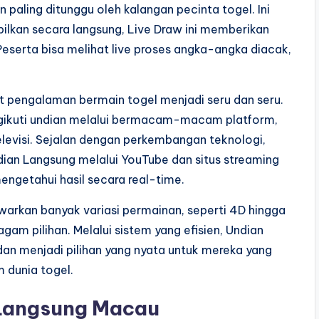
aling ditunggu oleh kalangan pecinta togel. Ini
pilkan secara langsung, Live Draw ini memberikan
eserta bisa melihat live proses angka-angka diacak,
pengalaman bermain togel menjadi seru dan seru.
gikuti undian melalui bermacam-macam platform,
 televisi. Sejalan dengan perkembangan teknologi,
ndian Langsung melalui YouTube dan situs streaming
engetahui hasil secara real-time.
warkan banyak variasi permainan, seperti 4D hingga
am pilihan. Melalui sistem yang efisien, Undian
dan menjadi pilihan yang nyata untuk mereka yang
 dunia togel.
 Langsung Macau