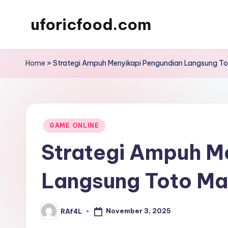
uforicfood.com
Skip
to
content
Home
»
Strategi Ampuh Menyikapi Pengundian Langsung To
Posted
GAME ONLINE
in
Strategi Ampuh M
Langsung Toto Ma
November 3, 2025
RAf4L
Posted
by