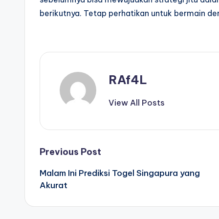
berikutnya. Tetap perhatikan untuk bermain de
RAf4L
View All Posts
Post
Previous Post
Malam Ini Prediksi Togel Singapura yang
navigation
Akurat