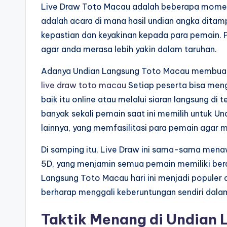
Live Draw Toto Macau adalah beberapa momen p
adalah acara di mana hasil undian angka ditam
kepastian dan keyakinan kepada para pemain. P
agar anda merasa lebih yakin dalam taruhan.
Adanya Undian Langsung Toto Macau membuat 
live draw toto macau
Setiap peserta bisa men
baik itu online atau melalui siaran langsung di
banyak sekali pemain saat ini memilih untuk U
lainnya, yang memfasilitasi para pemain agar m
Di samping itu, Live Draw ini sama-sama mena
5D, yang menjamin semua pemain memiliki berag
Langsung Toto Macau hari ini menjadi populer 
berharap menggali keberuntungan sendiri dalam
Taktik Menang di Undian