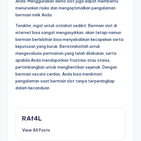
Anda. Menggunakan demo slot juga dapat membantu
menurunkan risiko dan mengoptimalkan pengalaman
bermain milik Anda.
Terakhir, ingat untuk istirahat sedikit. Bermain slot di
internet bisa sangat mengasyikkan, akan tetapi namun
bermain berlebihan bisa menyebabkan kecapekan serta
keputusan yang buruk. Beristirahatlah untuk
mengevaluasi permainan yang telah dilakukan, serta
apabila Anda mendapatkan frustrasi atau stress,
pertimbangkan untuk menghentikan sejenak. Dengan
bermain secara cerdas, Anda bisa menikmati
pengalaman saat bermain slot tanpa terperangkap
dalam kecanduan.
RAf4L
View All Posts