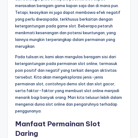
merasakan beragam game kapan saja dan di mana pun.
Tetapi, keasyikan ini juga dapat membawa efek negatif
yang perlu diwaspadai, terkhusus berkaitan dengan
ketergantungan pada game slot. Beberapa petaruh
menikmati kesenangan dan potensi keuntungan, yang
lainnya mungkin terperangkap dalam permainan yang
merugikan.
Pada tulisan ini, kami akan mengulas beragam sisi dari
ketergantungan pada permainan slot online, termasuk
poin positif dan negatif yang terkait dengan aktivitas
tersebut. Kita akan mengeksplorasi jenis-jenis
permainan slot, contohnya demo slot dan slot gacor,
serta faktor-faktor yang membuat slot online menjadi
menarik bagi banyak orang. Mari kita telusuri lebih dalam
mengenai dunia slot online dan pengaruhnya terhadap
penggunanya.
Manfaat Permainan Slot
Daring