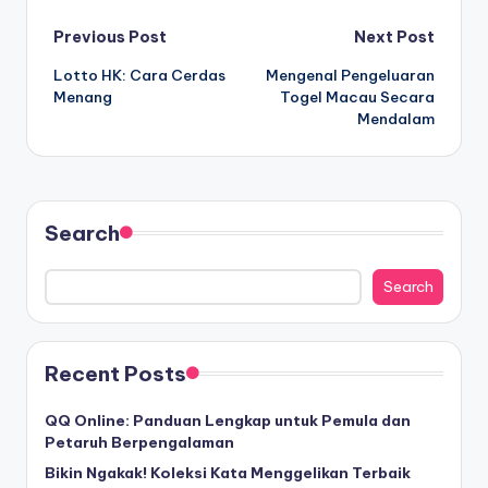
Post
Previous Post
Next Post
Lotto HK: Cara Cerdas
Mengenal Pengeluaran
navigation
Menang
Togel Macau Secara
Mendalam
Search
Search
Recent Posts
QQ Online: Panduan Lengkap untuk Pemula dan
Petaruh Berpengalaman
Bikin Ngakak! Koleksi Kata Menggelikan Terbaik