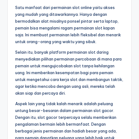
Satu manfaat dari permainan slot online yaitu akses
yang mudah yang ditawarkannya. Hanya dengan
bermodalkan alat misalnya ponsel pintar serta laptop,
pemain bisa mengalami ragam permainan slot kapan
saja. Ini membuat permainan lebih fleksibel dan menarik
untuk orang-orang yang waktu yang sibuk.
Selain itu, banyak platform permainan slot daring
menyediakan pilihan permainan percobaan di mana para
pemain untuk mengujicobakan slot tanpa kehilangan
uang. Ini memberikan kesempatan bagi para pemain
untuk mengetahui cara kerja slot dan membangun taktik,
agar ketika mencoba dengan uang asli, mereka telah
akan siap dan percaya diri.
Aspek lain yang tidak kalah menarik adalah peluang
untung besar-besaran dalam permainan slot gacor.
Dengan itu, slot gacor terpercaya selalu memberikan
pengalaman bermain lebih bermanfaat. Dengan
berbagai jenis permainan dan hadiah besar yang ada,
para pemain dapatkan peluang yang lebih baik untuk