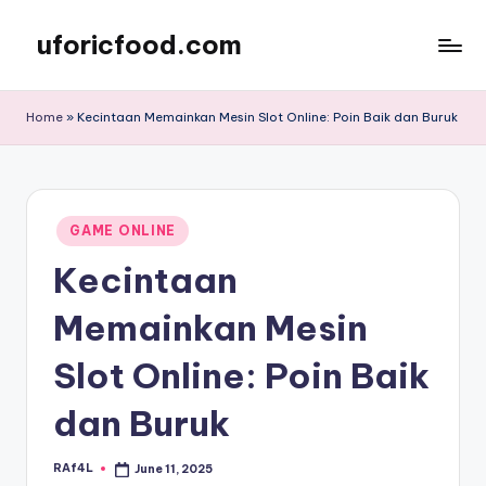
uforicfood.com
Skip
to
content
Home
»
Kecintaan Memainkan Mesin Slot Online: Poin Baik dan Buruk
Posted
GAME ONLINE
in
Kecintaan
Memainkan Mesin
Slot Online: Poin Baik
dan Buruk
RAf4L
June 11, 2025
Posted