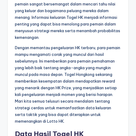
pemain sangat bersemangat dalam mencari tahu nilai
yang keluar dan bagaimana peluang mereka dalam
menang. Informasi keluaran Togel HK menjadi informasi
penting yang dapat bisa menolong para pemain dalam
menyusun strategi mereka serta menambah probabilitas
kemenangan.
Dengan memantau pengeluaran HK terbaru, para pemain
mampu mengamati corak yang muncul dari hasil
sebelumnya. Ini memberikan para pemain pemahaman
yang lebih baik tentang angka-angka yang mungkin
muncul pada masa depan. Togel Hongkong sekarang
memberikan kesempatan dalam mendapatkan reward
yang menarik dengan HK Prize, yang menjadikan setiap
kali pengeluaran menjadi momen yang berisi harapan.
Mari kita semua telusuri secara mendalam tentang
strategi cerdas untuk memanfaatkan data keluaran
serta taktik yang bisa dapat diterapkan untuk
memenangkan di Lotto HK.
Data Hasil Togel HK