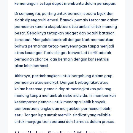
kemenangan, tetapi dapat membantu dalam persiapan.
Di samping itu, penting untuk bermain secara bijak dan
tidak dipengaruhi emosi. Banyak pemain tertanam dalam
permainan karena ekspektasi atau ambisi untuk menang
besar. Sebaiknya tetapkan budget dan patuhi batasan
tersebut. Mengelola bankroll dengan baik memastikan
bahwa permainan tetap menyenangkan tanpa menjadi
stres keuangan. Perlu diingat bahwa Lotto HK adalah
permainan chance, dan bermain dengan konsentrasi
akan lebih berhasil.
Akhirnya, pertimbangkan untuk bergabung dalam grup
permainan atau sindikat. Dengan berbagi tiket atau
kolam bersama, pemain dapat meningkatkan peluang
menang tanpa menambah risiko individu. Ini memberikan
kesempatan pemain untuk mencapai lebih banyak
combinations angka dan menjadikan permainan lebih
seru. Jangan lupa untuk memilih sindikat yang reliable
untuk menjaga transparansi dan fairness dalam proses.